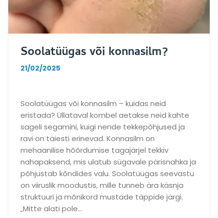
Soolatüügas või konnasilm?
21/02/2025
Soolatüügas või konnasilm – kuidas neid
eristada? Üllataval kombel aetakse neid kahte
sageli segamini, kuigi nende tekkepõhjused ja
ravi on täiesti erinevad. Konnasilm on
mehaanilise hõõrdumise tagajärjel tekkiv
nahapaksend, mis ulatub sügavale pärisnahka ja
põhjustab kõndides valu. Soolatüügas seevastu
on viiruslik moodustis, mille tunneb ära käsnja
struktuuri ja mõnikord mustade täppide järgi.
„Mitte alati pole…