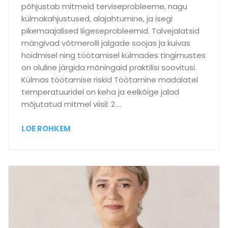
põhjustab mitmeid terviseprobleeme, nagu
d
külmakahjustused, alajahtumine, ja isegi
?
pikemaajalised liigeseprobleemid. Talvejalatsid
mängivad võtmerolli jalgade soojas ja kuivas
hoidmisel ning töötamisel külmades tingimustes
on oluline järgida mõningaid praktilisi soovitusi.
Külmas töötamise riskid Töötamine madalatel
temperatuuridel on keha ja eelkõige jalad
mõjutatud mitmel viisil: 2….
T
LOE ROHKEM
ö
ö
t
a
m
i
n
e