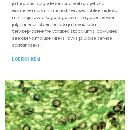
d
ja heaolus. Jalgade seisund võib sageli olla
a
esimene märk mitmetest terviseprobleemidest,
t
mis mõjutavad kogu organismi. Jalgade tervise
a
jälgimine aitab ennetada ja tuvastada
l
terviseprobleeme varases staadiumis, pakkudes
v
seeläbi võimaluse kiireks raviks ja üldise tervise
e
säilitamiseks….
j
a
M
LOE ROHKEM
l
i
a
k
t
s
s
o
i
n
d
j
?
a
l
g
a