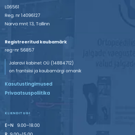
d
g
L06561
i
e
i
Reg. nr 14096127
t
s
n
l
Narva mnt 13, Tallinn
t
ä
a
i
e
n
Registreeritud kaubamärk
t
?
reg-nr 56857
a
h
b
Jalaravi kabinet OÜ (14884712)
?
e
on frantsiisi ja kaubamärgi omanik
k
Kasutustingimused
Privaatsuspoliitika
ü
l
KLIENDITUGI
j
E–N
9.00–18.00
R
9.00–15.00