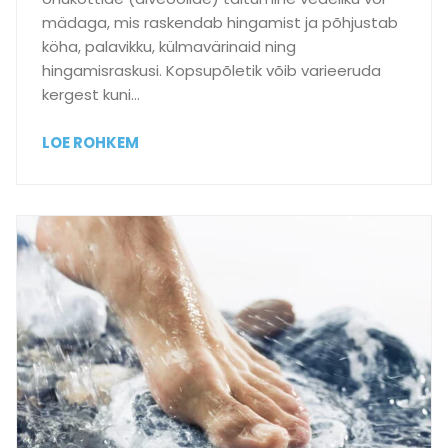
m
mädaga, mis raskendab hingamist ja põhjustab
i
köha, palavikku, külmavärinaid ning
n
hingamisraskusi. Kopsupõletik võib varieeruda
e
kergest kuni…
j
a
S
LOE ROHKEM
j
e
ä
e
l
n
g
i
i
n
m
f
i
e
n
k
e
t
v
s
a
i
j
o
a