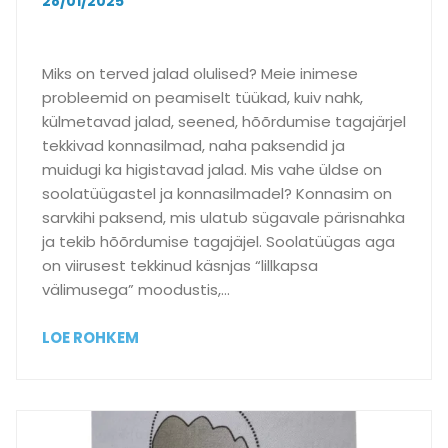
28/01/2025
a
s
i
Miks on terved jalad olulised? Meie inimese
l
probleemid on peamiselt tüükad, kuiv nahk,
m
külmetavad jalad, seened, hõõrdumise tagajärjel
?
tekkivad konnasilmad, naha paksendid ja
muidugi ka higistavad jalad. Mis vahe üldse on
soolatüügastel ja konnasilmadel? Konnasim on
sarvkihi paksend, mis ulatub sügavale pärisnahka
ja tekib hõõrdumise tagajäjel. Soolatüügas aga
on viirusest tekkinud käsnjas “lillkapsa
välimusega” moodustis,…
M
LOE ROHKEM
i
k
s
o