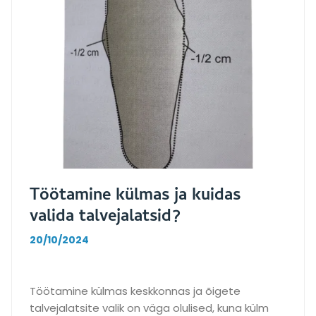
n
t
e
r
v
e
d
j
a
l
a
Töötamine külmas ja kuidas
d
o
valida talvejalatsid?
l
20/10/2024
u
l
i
Töötamine külmas keskkonnas ja õigete
s
talvejalatsite valik on väga olulised, kuna külm
e