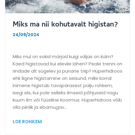
o
l
n
i
i
k
Miks ma nii kohutavalt higistan?
d
n
–
i
24/09/2024
v
n
õ
g
i
t
Miks mul on sokid märjad kuigi väljas on külm?
v
ä
Käed higistavad kui elevile lähen? Peale trenni on
a
h
rindade alt sügelev ja punane triip? Hüperhidroos
d
t
ehk liigne higistamine on seisund, mille korral
p
i
inimene higistab tavapärasest palju rohkem,
õ
s
isegi siis, kui pole selleks ilmseid põhjuseid nagu
h
?
kuum ilm või füüsiline koormus. Hüperhidroos võib
j
K
olla piinlik ja ebamugav…
u
u
s
i
M
LOE ROHKEM
t
d
i
a
a