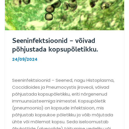
d
e
t
e
r
Seeninfektsioonid – võivad
v
i
põhjustada kopsupõletikku.
s
24/09/2024
e
k
a
Seeninfektsioonid – Seened, nagu Histoplasma,
a
Coccidioides ja Pneumocystis jirovecii, võivad
r
põhjustada kopsupõletikku, eriti nõrgenenud
d
immuunsüsteemiga inimestel. Kopsupõletik
i
(pneumoonia) on kopsude infektsioon, mis
s
põhjustab kopsukoe põletikku ja võib mõjutada
t
ühte või mõlemat kopsu. Seda iseloomustab
a
õhukottide (alveoolide) täitumine vedeliku või