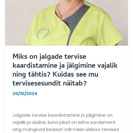
k
ü
l
m
a
s
j
Miks on jalgade tervise
a
k
kaardistamine ja jälgimine vajalik
u
ning tähtis? Kuidas see mu
i
tervisesesundit näitab?
d
a
20/10/2024
s
v
a
Jalgade tervise kaardistamine ja jälgimine on
l
vajalik ja oluline, kuna jalad on keha vundament
i
ning mängivad keskset rolli meie üldises tervises