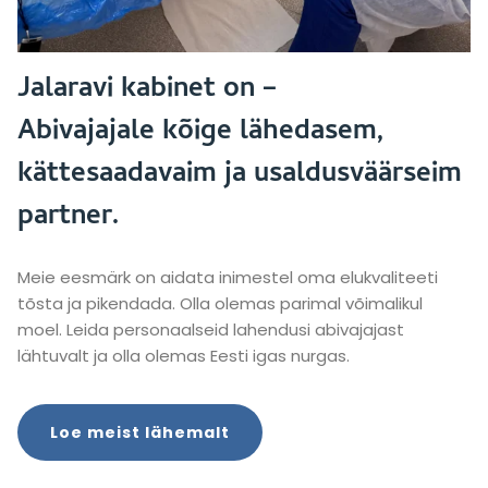
Jalaravi kabinet on –
Abivajajale kõige lähedasem,
kättesaadavaim ja usaldusväärseim
partner.
Meie eesmärk on aidata inimestel oma elukvaliteeti
tõsta ja pikendada. Olla olemas parimal võimalikul
moel. Leida personaalseid lahendusi abivajajast
lähtuvalt ja olla olemas Eesti igas nurgas.
Loe meist lähemalt