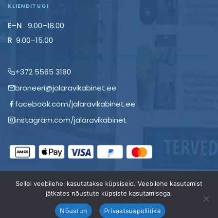
KLIENDITUGI
E–N
9.00–18.00
R
9.00–15.00
+372 5565 3180
broneeri@jalaravikabinet.ee
facebook.com/jalaravikabinet.ee
instagram.com/jalaravikabinet
© 2026 Jalaravi kabinet OÜ. Kõik õigused kaitstud.
Sellel veebilehel kasutatakse küpsiseid. Veebilehe kasutamist
jätkates nõustute küpsiste kasutamisega.
Esileht
Teenused
Kabinetid
Hinnakiri
Nõuanded
Pood
Meist
Frantsiis
Kontakt
Minu konto
Nõustun
Privaatsuspoliitika