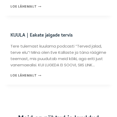
S
M
LOE LÄHEMALT
K
I
U
K
I
S
A
O
L
N
A
KUULA | Eakate jalgade tervis
O
H
L
I
U
Tere tulemast kuulama podcasti “Terved jalad,
N
L
terve elu”! Mina olen Eve Kallaste ja täna räägime
N
I
A
teemast, mis puudutab meid kõiki, aga eriti just
N
T
vanemaealisi. KUI LUGEDA EI SOOVI, SIIS LINK…
E
U
V
D
K
A
LOE LÄHEMALT
T
U
N
E
U
E
R
L
M
V
A
A
I
|
E
S
E
A
E
A
L
P
K
I
R