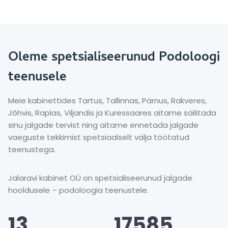
Oleme spetsialiseerunud Podoloogi
teenusele
Meie kabinettides Tartus, Tallinnas, Pärnus, Rakveres,
Jõhvis, Raplas, Viljandis ja Kuressaares aitame säilitada
sinu jalgade tervist ning aitame ennetada jalgade
vaeguste tekkimist spetsiaalselt välja töötatud
teenustega.
Jalaravi kabinet OÜ on spetsialiseerunud jalgade
hooldusele – podoloogia teenustele.
1
1
13
17585
3
7