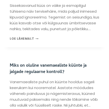
Sissekasvanud küüs on väike ja esmapilgul
tühisena näiv tervisehäire, mida paljud inimesed
kipuvad ignoreerima. Tegemist on seisundiga, kus
küüs kasvab otse või külgsuunas ümbritsevasse
nahka, tekitades valu, punetust ja põletikku….
S
LOE LÄHEMALT
I
S
S
E
K
Miks on oluline vanemaealiste küünte ja
A
S
jalgade regulaarne kontroll?
V
A
Vanemaealiste puhul on küünte hooldus sageli
N
keerukam kui noorematel. Aastate möödudes
U
väheneb painduvus ja nägemisteravus, küüned
D
K
muutuvad paksemaks ning nende lõikamine võib
Ü
olla valulik või füüsiliselt raske. Nii juhtubki, et…
Ü