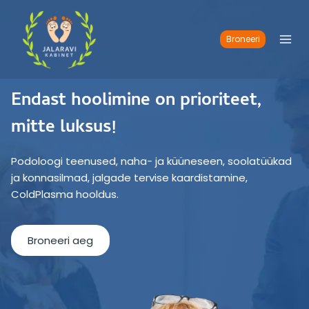
Skip
to
content
Broneeri
Endast hoolimine on prioriteet,
mitte luksus!
Podoloogi teenused, naha- ja küüneseen, soolatüükad
ja konnasilmad, jalgade tervise kaardistamine,
ColdPlasma hooldus.
Broneeri aeg