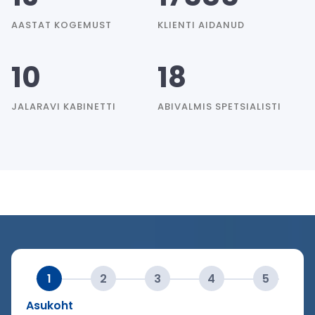
5
AASTAT KOGEMUST
KLIENTI AIDANUD
8
5
1
1
10
18
0
8
JALARAVI KABINETTI
ABIVALMIS SPETSIALISTI
1
2
3
4
5
Asukoht