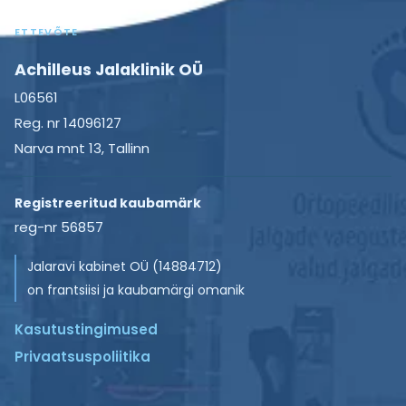
A
ETTEVÕTE
R
N
Achilleus Jalaklinik OÜ
E
K
L06561
O
N
Reg. nr 14096127
T
Narva mnt 13, Tallinn
R
O
L
Registreeritud kaubamärk
L
?
reg-nr 56857
Jalaravi kabinet OÜ (14884712)
on frantsiisi ja kaubamärgi omanik
Kasutustingimused
Privaatsuspoliitika