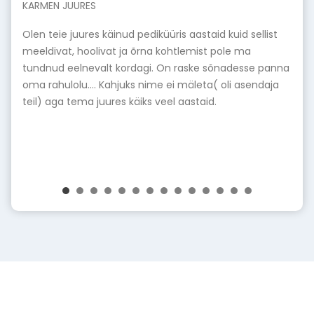
Olen Nataliale ja Mariale südamest tänulik, ja Monikale
ka! Paranemise teekond on aeganõudev. Aitäh, et
aitate tagasilangustega toime tulla, õpetate edasi
toime tulema ja innustate ikka vapralt vastu pidama.
Suur suur tänu teile kõigile! Ilusat suve jätku teile! Olen
mõtetes ikka teiega ja ootan alati me edasisi
kohtumisi. Aitäh, et te olete alati andnud tarvilikku abi
kohapeal ning väärt nõuandeid ja õigeid tooteid, mis
paranemisele kaasa aitavad. Südamesoojust teile ikka
edasi jagamiseks!