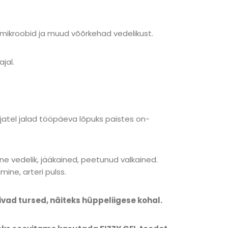
b mikroobid ja muud võõrkehad vedelikust.
ajal.
jatel jalad tööpäeva lõpuks paistes on-
gne vedelik, jääkained, peetunud valkained.
mine, arteri pulss.
kivad tursed, näiteks hüppeliigese kohal.