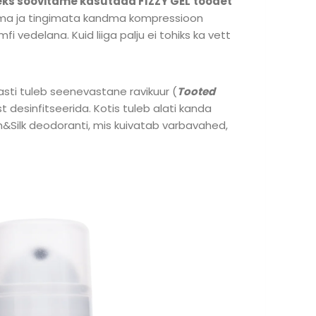
eks soovitame kasutada FIZZY GEL
toodet
ndima ja tingimata kandma kompressioon
 vedelana. Kuid liiga palju ei tohiks ka vett
ti tuleb seenevastane ravikuur (
Tooted
t desinfitseerida. Kotis tuleb alati kanda
h&Silk deodoranti, mis kuivatab varbavahed,