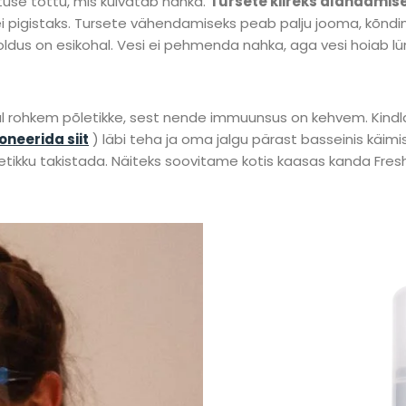
tuse tõttu, mis kuivatab nahka.
Tursete kiireks alandamis
us ei pigistaks. Tursete vähendamiseks peab palju jooma, kõ
us on esikohal. Vesi ei pehmenda nahka, aga vesi hoiab lümfi
rohkem põletikke, sest nende immuunsus on kehvem. Kindlas
oneerida siit
) läbi teha ja oma jalgu pärast basseinis käimis
etikku takistada. Näiteks soovitame kotis kaasas kanda Fres