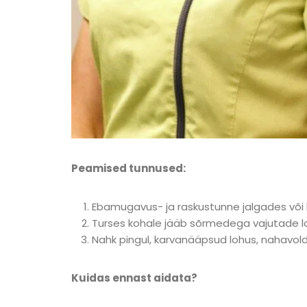
Peamised tunnused:
Ebamugavus- ja raskustunne jalgades või 
Turses kohale jääb sõrmedega vajutade loh
Nahk pingul, karvanääpsud lohus, nahavold
Kuidas ennast aidata?