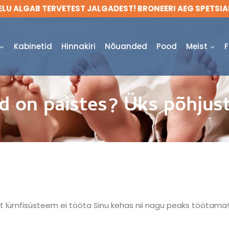
LU ALGAB TERVETEST JALGADEST! BRONEERI AEG SPETSIAL
Kabinetid
Hinnakiri
Nõuanded
Pood
Meist
F
ad on paistes? Üks põhjust
 et lümfisüsteem ei tööta Sinu kehas nii nagu peaks töötama!