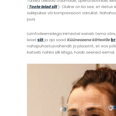
Tursed tekivad traumade, operatsioonide, kiiri
(
Toote leiad siit
). Oluline on ka see, et riiet
sukkpükse või kompressioon varrukat. Nahahoold
juua.
Lümfodeemidega inimestel esineb tema sõnul 
leiad
siit
ja aja saad
Küüneseene kiirtestile
br
nahapuhastusvahendit ja plaastrit, et eos põl
kaitseb nahka silk kihiga, hoiab seened eemal.