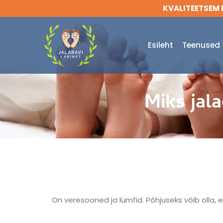
Skip
KVALITEETSEM E
to
content
Esileht
Teenused
Miks jal
On veresooned ja lümfid. Põhjuseks võib olla,