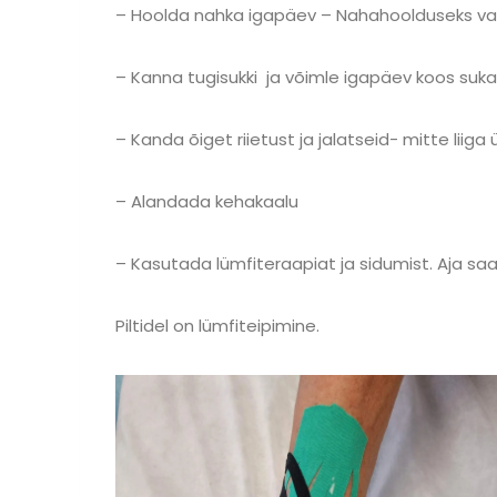
– Hoolda nahka igapäev – Nahahoolduseks v
– Kanna tugisukki ja võimle igapäev koos suk
– Kanda õiget riietust ja jalatseid- mitte liiga 
– Alandada kehakaalu
– Kasutada lümfiteraapiat ja sidumist. Aja sa
Piltidel on lümfiteipimine.