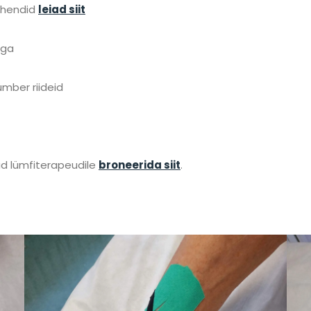
ahendid
leiad siit
aga
ümber riideid
ad lümfiterapeudile
broneerida siit
.