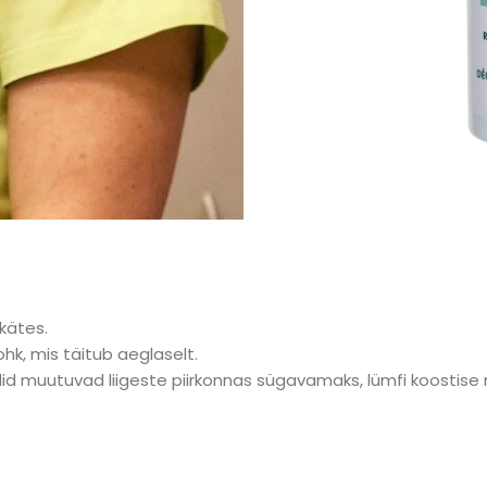
kätes.
k, mis täitub aeglaselt.
id muutuvad liigeste piirkonnas sügavamaks, lümfi koostise m