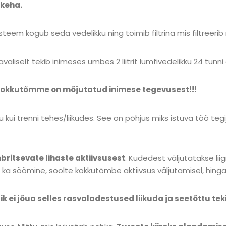
 keha.
teem kogub seda vedelikku ning toimib filtrina mis filtreeri
Tavaliselt tekib inimeses umbes 2 liitrit lümfivedelikku 24 tunni 
 kokkutõmme on mõjutatud inimese tegevusest!!!
i trenni tehes/liikudes. See on põhjus miks istuva töö tegi
mbritsevate lihaste aktiivsusest
. Kudedest väljutatakse lii
 ka söömine, soolte kokkutõmbe aktiivsus väljutamisel, hinga
lik ei jõua selles rasvaladestused liikuda ja seetõttu te