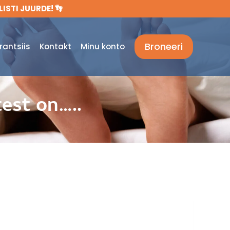
ISTI JUURDE! 👣
Broneeri
rantsiis
Kontakt
Minu konto
est on…..