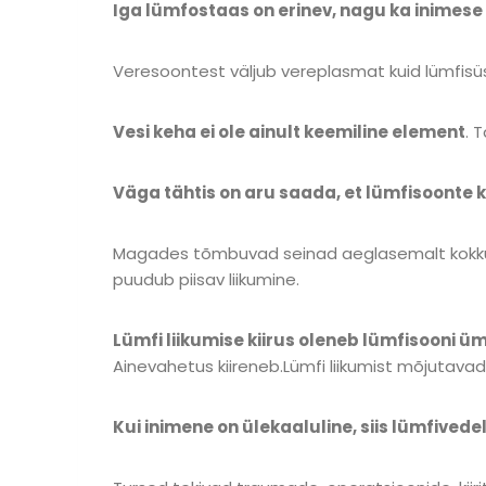
​​Iga lümfostaas on erinev, nagu ka inimese
Veresoontest väljub vereplasmat kuid lümfisüs
Vesi keha ei ole ainult keemiline element
. 
Väga tähtis on aru saada, et lümfisoonte
Magades tõmbuvad seinad aeglasemalt kokku ku
puudub piisav liikumine.
Lümfi liikumise kiirus oleneb lümfisooni ü
Ainevahetus kiireneb.Lümfi liikumist mõjutavad
Kui inimene on ülekaaluline, siis lümfivede