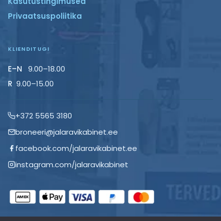
k
Kasutustingimused
Privaatsuspoliitika
ü
l
KLIENDITUGI
j
E–N
9.00–18.00
R
9.00–15.00
e
n
+372 5565 3180
broneeri@jalaravikabinet.ee
d
facebook.com/jalaravikabinet.ee
u
instagram.com/jalaravikabinet
s