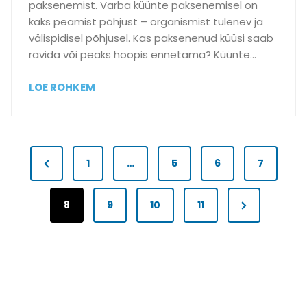
paksenemist. Varba küünte paksenemisel on
т
kaks peamist põhjust – organismist tulenev ja
о
välispidisel põhjusel. Kas paksenenud küüsi saab
л
ravida või peaks hoopis ennetama? Küünte…
щ
е
K
LOE ROHKEM
н
a
н
s
ы
p
й
P
a
P
1
…
5
6
7
н
k
о
o
r
s
г
e
N
e
8
9
10
11
о
s
n
e
v
т
e
ь
t
x
i
n
?
u
t
o
i
d
P
u
k