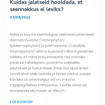
Kuidas jalatseid hooldada, et
s
а
j
seennakkus ei leviks?
ж
a
и
03/09/2022
l
в
g
а
a
т
Naha ja küünte seenhaigusi tekitavad peamiselt
d
ь
dermatofüütide (Trichophyton,
e
з
Epidermophyton) ja pärmseente (Candida,
h
а
Pityrosporum) rühma kuuluvad mikroorganismid.
o
о
Selleks, et naha ja küüneseene ravi töötaks
o
б
peab ka tähelepanu pöörama sokkidele,
l
у
jalatsitele ja toitumisele. Enne ravi alustamist
d
в
soovitame siiski testida ja kindel vastus saada:
u
ь
kas ikka on seenhaigus või on trauma
s
ю
tagajärg/kehva immuunsus. Testile saad siit
?
д
broneerida Mis masin on Klenz?…
л
я
K
LOE ROHKEM