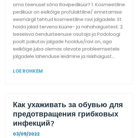
oma teenusel sõna Ravipediküür? 1. Kosmeetiline
pediküür on eelkõige profülaktiline/ ennetamise
eesmärgil tehtud kosmeetiline ravi jalgadele. Et
hoida jalad tervena küüne- ja nahahaigustest. 2.
Iseseisva õendusteenuse osutaja ja Podoloogi
poolt pakutav jalgade hooldus/ravi on, aga
eelkõige juba olemas olevate probleemsetele
jalgadele lahenduse leidmine ja riskihaigust…
I
LOE ROHKEM
l
u
p
e
Как ухаживать за обувью для
d
предотвращения грибковых
i
инфекций?
k
ü
03/09/2022
ü