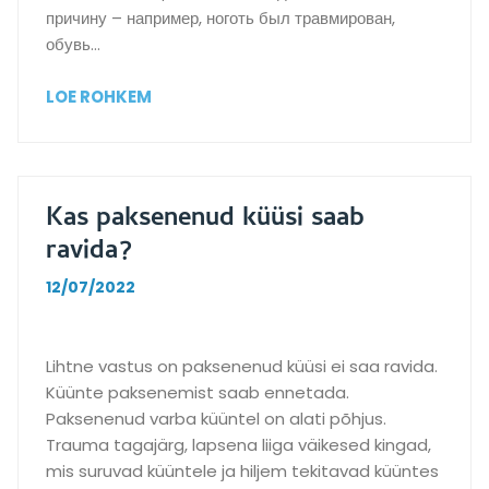
l
р
причину – например, ноготь был травмирован,
e
о
обувь…
v
ш
i
и
М
LOE ROHKEM
k
х
о
s
с
ж
?
о
н
в
о
Kas paksenenud küüsi saab
е
л
ravida?
т
и
о
в
12/07/2022
в
ы
.
л
￼
е
Lihtne vastus on paksenenud küüsi ei saa ravida.
￼
ч
Küünte paksenemist saab ennetada.
￼
и
Paksenenud varba küüntel on alati põhjus.
т
Trauma tagajärg, lapsena liiga väikesed kingad,
ь
mis suruvad küüntele ja hiljem tekitavad küüntes
у