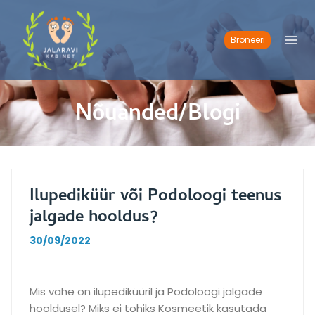
Skip
to
content
Broneeri
Nõuanded/Blogi
Ilupediküür või Podoloogi teenus
jalgade hooldus?
30/09/2022
Mis vahe on ilupediküüril ja Podoloogi jalgade
hooldusel? Miks ei tohiks Kosmeetik kasutada