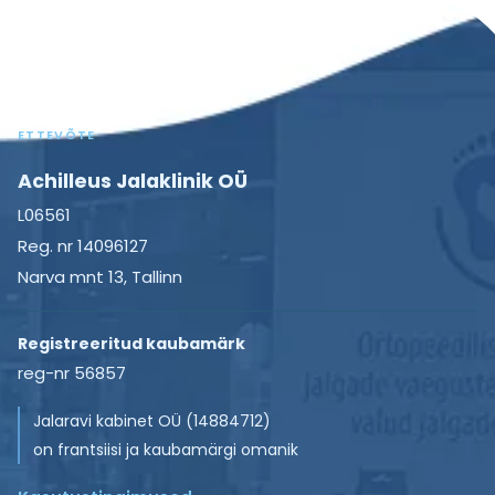
a
s
t
ü
g
P
ü
u
s
e
a
i
g
s
s
ETTEVÕTE
e
a
t
a
Achilleus Jalaklinik OÜ
b
L06561
e
r
Reg. nr 14096127
a
l
Narva mnt 13, Tallinn
v
i
e
d
Registreeritud kaubamärk
a
reg-nr 56857
h
?
Jalaravi kabinet OÜ (14884712)
e
on frantsiisi ja kaubamärgi omanik