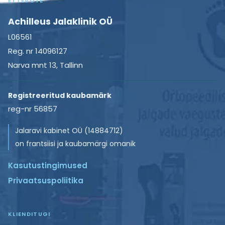
ETTEVÕTE
Achilleus Jalaklinik OÜ
L06561
Reg. nr 14096127
Narva mnt 13, Tallinn
Registreeritud kaubamärk
reg-nr 56857
Jalaravi kabinet OÜ (14884712)
on frantsiisi ja kaubamärgi omanik
Kasutustingimused
Privaatsuspoliitika
KLIENDITUGI