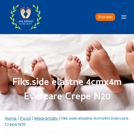
Skip
to
content
Broneeri
Fiks.side elastne 4cmx4m
Evercare Crepe N20
Home
/
Pood
/
Määramata
/
Fiks.side elastne 4cmx4m Evercare
Crepe N20