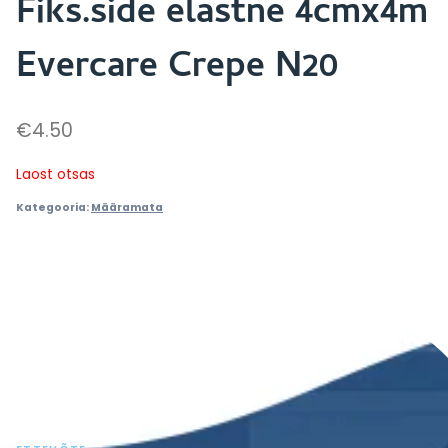
Fiks.side elastne 4cmx4m
Evercare Crepe N20
€
4.50
Laost otsas
Kategooria:
Määramata